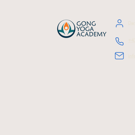
Dar
+4
in