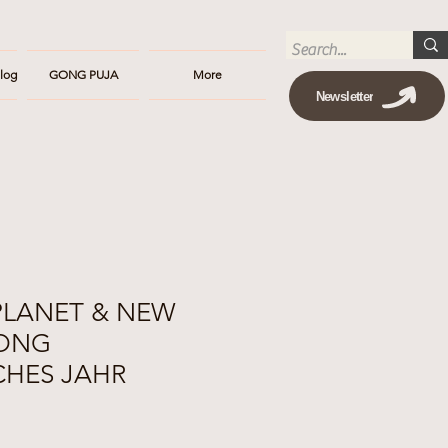
log
GONG PUJA
More
Newsletter
PLANET & NEW
GONG
CHES JAHR