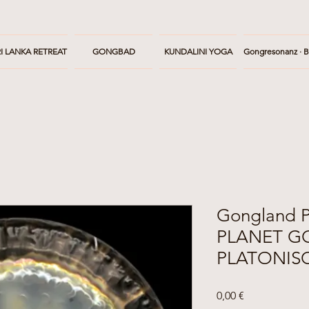
I LANKA RETREAT
GONGBAD
KUNDALINI YOGA
Gongresonanz · B
Gongland 
PLANET 
PLATONIS
Cena
0,00 €