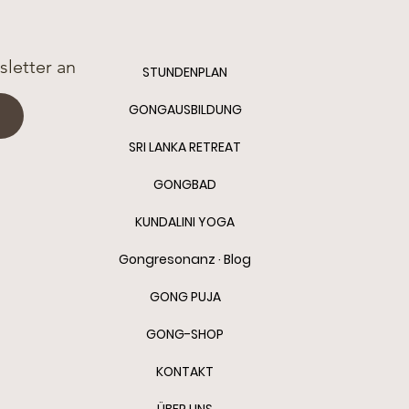
g zu genießen, die ein ReAl Gong
f, von Ihnen zu hören und
letter an
STUNDENPLAN
kten Gong für Sie zu finden!
GONGAUSBILDUNG
SRI LANKA RETREAT
GONGBAD
KUNDALINI YOGA
Gongresonanz · Blog
GONG PUJA
GONG-SHOP
KONTAKT