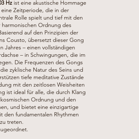
aktualisiert wird – de
03 Hz
ist eine akustische Hommage
Verzögerungen kommen
 eine Zeitperiode, die in der
Fragen da und helfe
trale Rolle spielt und tief mit den
zu finden, der am be
r harmonischen Ordnung des
passt.
asierend auf den Prinzipien der
📞
+43 660 6311278
s Cousto, übersetzt dieser Gong
📧
info@gong-yoga-a
Falls Ihr Wunschgong
n Jahres – einen vollständigen
in Wien besichtigen, 
Erdachse – in Schwingungen, die im
mitnehmen – für sofo
iegen. Die Frequenzen des Gongs
Muss der Gong bestel
 die zyklische Natur des Seins und
Produktions- und Lief
stützen tiefe meditative Zustände
manchmal geht es auc
ndung mit den zeitlosen Weisheiten
Jeder unserer Gongs 
ist ideal für alle, die durch Klang
gefertigtes Unikat. S
in Praxis und Klangq
ur kosmischen Ordnung und den
handwerklichen Herst
en, und bietet eine einzigartige
dem anderen – leich
mit den fundamentalen Rhythmen
und Klang sind Ausdru
u treten.
Bilder in unserem On
zugeordnet.
können von Ihrem in
laden Sie ein, diese In