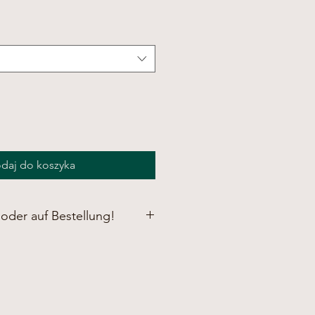
daj do koszyka
 oder auf Bestellung!
ie uns, wenn Sie Ihren Wunschgong
wir direkt auf Lager, andere
 Bestellung für Sie an. Bitte
unser Onlineshop regelmäßig