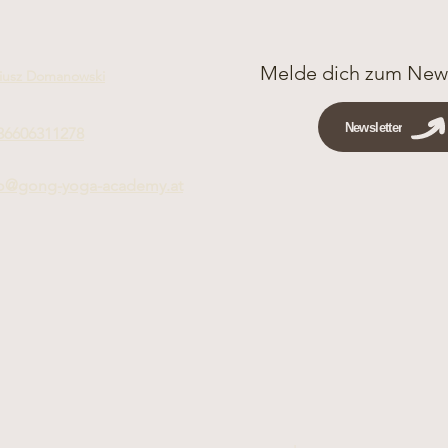
besonderen Erfahrun
bietet.
Wir freuen uns darau
Melde dich zum News
iusz Domanowski
gemeinsam den perfe
Newsletter
36606311278
fo@gong-yoga-academy.at