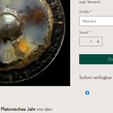
zzgl. Versand
Größe
*
Wybierz
Sztuk
*
Do
Sofort verfügbar
Bitte kontaktieren S
gefunden haben!
Viele Modelle haben 
fertigen wir gerne auf
beachten Sie, dass 
Platonisches Jahr
mit den