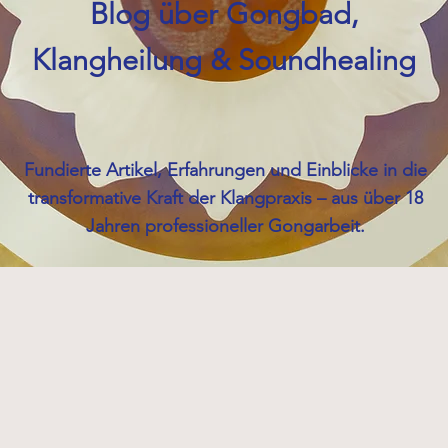
Blog über Gongbad,
Klangheilung & Soundhealing
Fundierte Artikel, Erfahrungen und Einblicke in die
transformative Kraft der Klangpraxis – aus über 18
Jahren professioneller Gongarbeit.