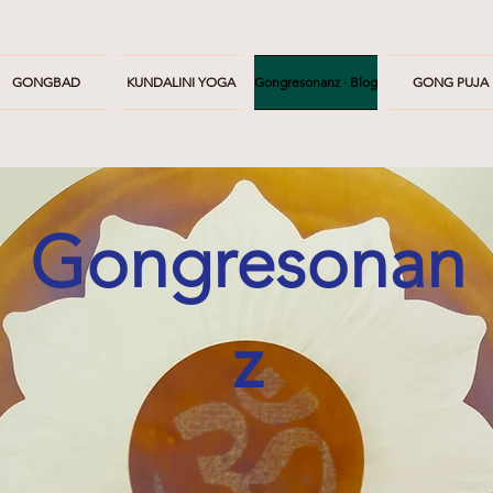
GONGBAD
KUNDALINI YOGA
Gongresonanz · Blog
GONG PUJA
Gongresonan
z