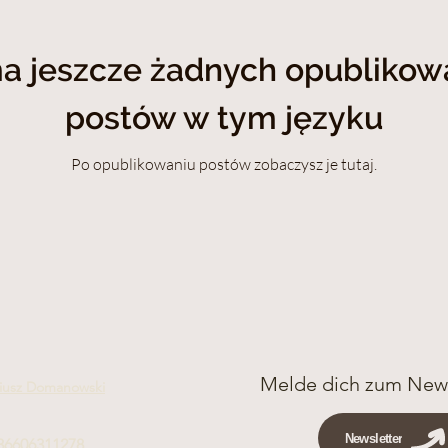
a jeszcze żadnych opubliko
postów w tym języku
Po opublikowaniu postów zobaczysz je tutaj.
Melde dich zum News
iusz Domanowski
Newsletter
36606311278