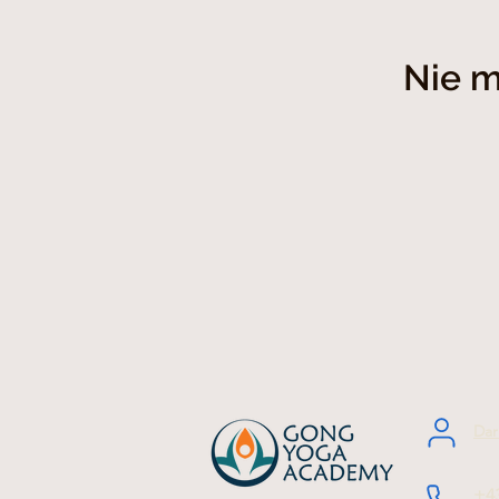
Nie m
Dar
+4