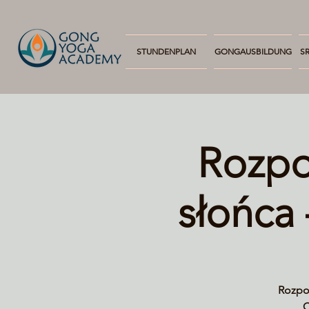
STUNDENPLAN
GONGAUSBILDUNG
SR
Rozpo
słońca
Rozpoc
C