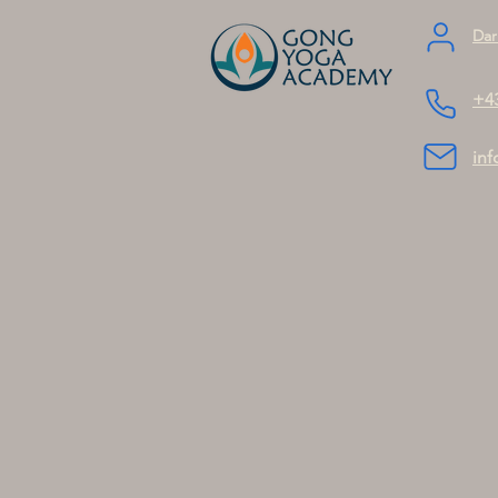
Dar
+4
in