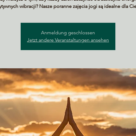
tywnych wibracji? Nasze poranne zajęcia jogi są idealne dla Ci
Anmeldung geschlossen
Jetzt andere Veranstaltungen ansehen