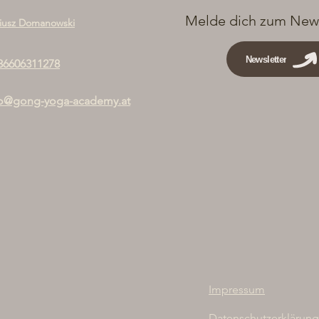
Melde dich zum News
iusz Domanowski
Newsletter
36606311278
fo@gong-yoga-academy.at
Impressum
Datenschutzerklärung