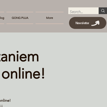
log
GONG PUJA
More
Newsletter
taniem
online!
online!
 i