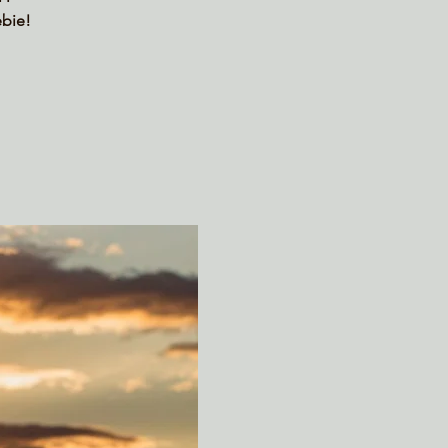
ebie!