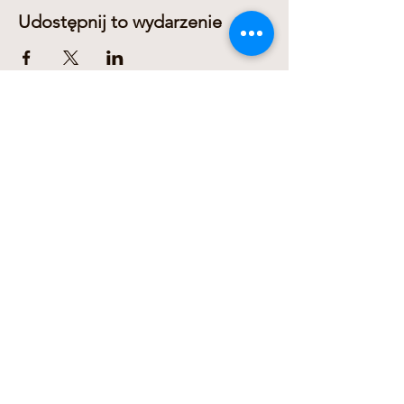
Udostępnij to wydarzenie
Dariusz Domanowski
+436606311278