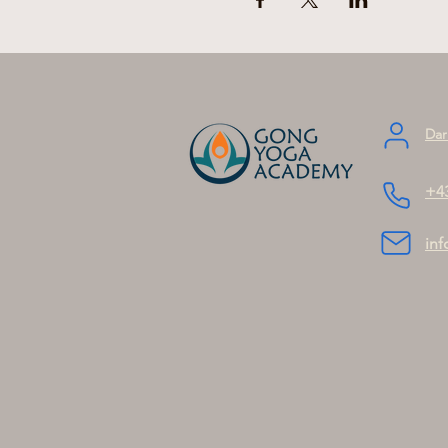
Dar
+4
in