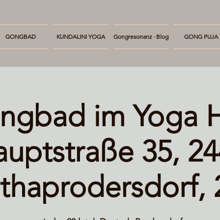
GONGBAD
KUNDALINI YOGA
Gongresonanz · Blog
GONG PUJA
ngbad im Yoga H
uptstraße 35, 2
ithaprodersdorf, 