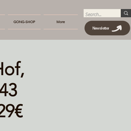
GONG-SHOP
More
Newsletter
of,
443
29€