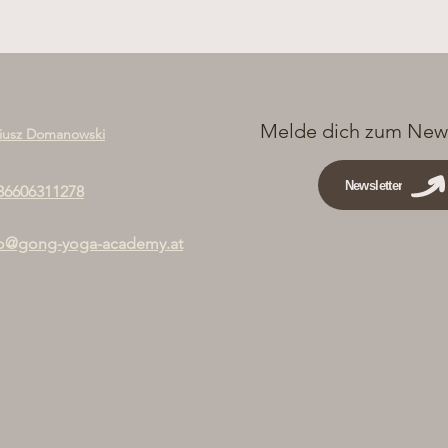
Melde dich zum News
iusz Domanowski
Newsletter
36606311278
fo@gong-yoga-academy.at