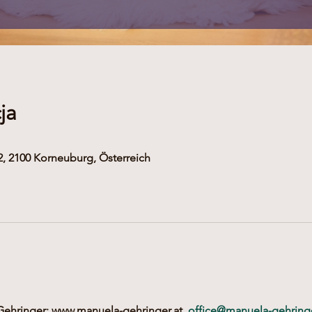
ja
, 2100 Korneuburg, Österreich
hringer: www.manuela-gehringer.at, 
office@manuela-gehringe