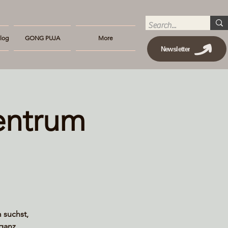
log
GONG PUJA
More
Newsletter
entrum
 suchst,
 ganz