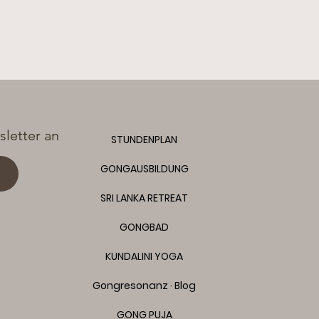
letter an
STUNDENPLAN
GONGAUSBILDUNG
SRI LANKA RETREAT
GONGBAD
KUNDALINI YOGA
Gongresonanz · Blog
GONG PUJA