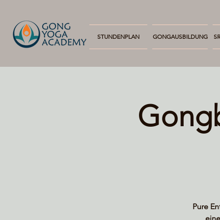
STUNDENPLAN
GONGAUSBILDUNG
SR
Gongb
Pure En
eine