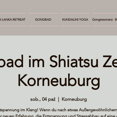
I LANKA RETREAT
GONGBAD
KUNDALINI YOGA
Gongresonanz · B
ad im Shiatsu Z
Korneuburg
sob., 04 paź
  |  
Korneuburg
tspannung im Klang! Wenn du nach etwas Außergewöhnlichem
r neuen Erfahrung, die Entspannung und Stressabbau auf eine