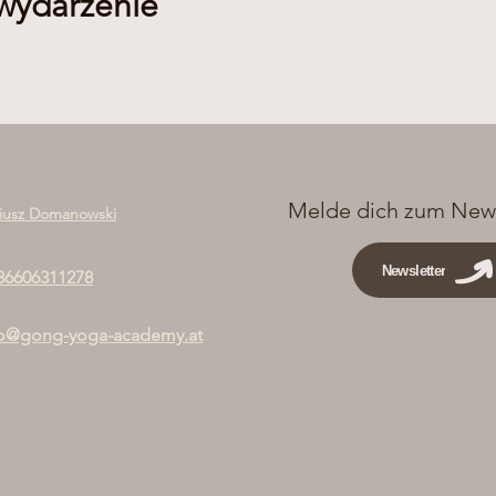
 wydarzenie
Melde dich zum News
iusz Domanowski
Newsletter
36606311278
fo@gong-yoga-academy.at