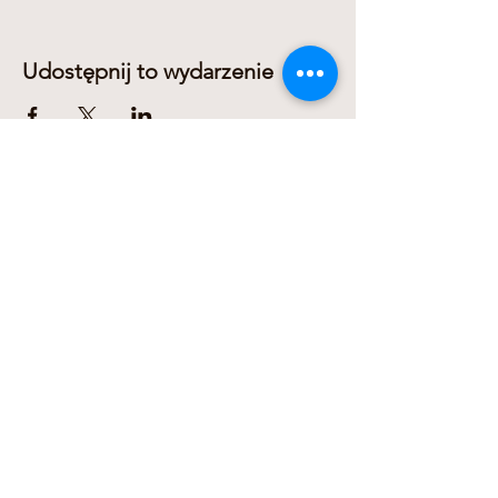
Udostępnij to wydarzenie
Dariusz Domanowski
+436606311278