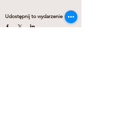
Udostępnij to wydarzenie
Dariusz Domanowski
+436606311278