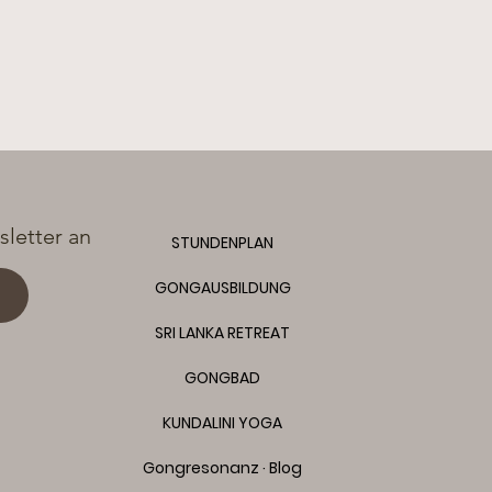
letter an
STUNDENPLAN
GONGAUSBILDUNG
SRI LANKA RETREAT
GONGBAD
KUNDALINI YOGA
Gongresonanz · Blog