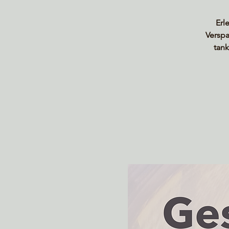
Erl
Versp
tank