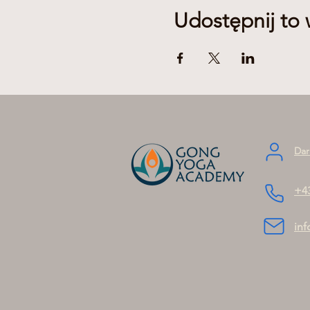
Udostępnij to
Dar
+4
in