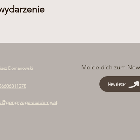
 wydarzenie
Melde dich zum News
iusz Domanowski
Newsletter
36606311278
fo@gong-yoga-academy.at