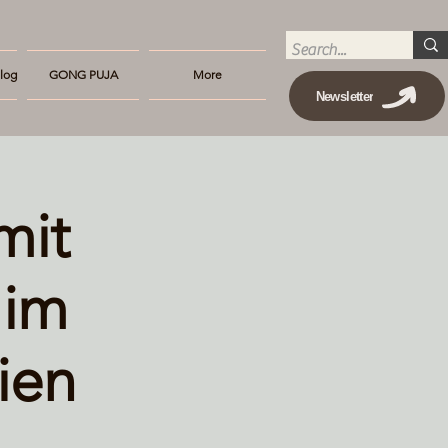
log
GONG PUJA
More
Newsletter
mit
 im
ien