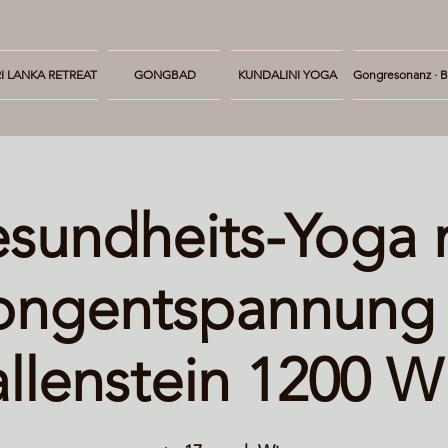
I LANKA RETREAT
GONGBAD
KUNDALINI YOGA
Gongresonanz · B
sundheits-Yoga 
ngentspannung
llenstein 1200 W