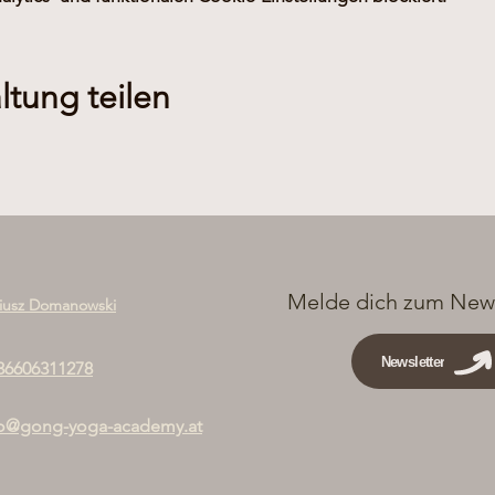
ltung teilen
Melde dich zum News
iusz Domanowski
Newsletter
36606311278
fo@gong-yoga-academy.at