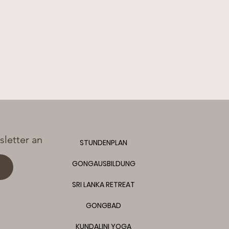
letter an
STUNDENPLAN
GONGAUSBILDUNG
SRI LANKA RETREAT
GONGBAD
KUNDALINI YOGA