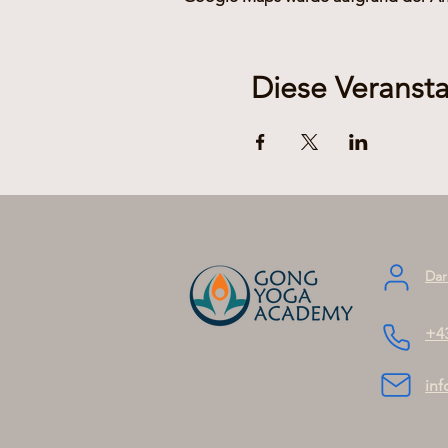
Diese Veransta
Dar
+4
in