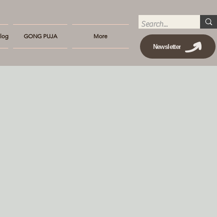
log
GONG PUJA
More
Newsletter