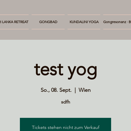
I LANKA RETREAT
GONGBAD
KUNDALINI YOGA
Gongresonanz · B
test yog
So., 08. Sept.
  |  
Wien
sdfh
Tickets stehen nicht zum Verkauf