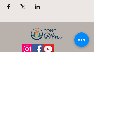
Dariusz Domanowski
+436606311278