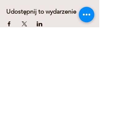
Udostępnij to wydarzenie
Dariusz Domanowski
+436606311278