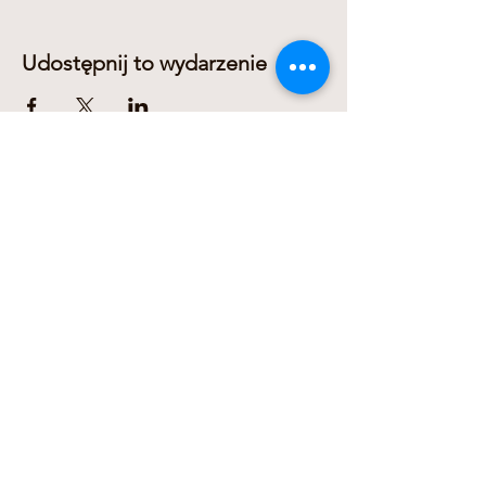
Udostępnij to wydarzenie
Dariusz Domanowski
+436606311278