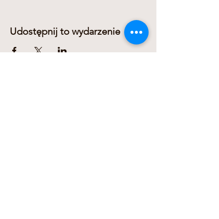
Udostępnij to wydarzenie
Dariusz Domanowski
+436606311278