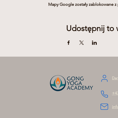
Mapy Google zostały zablokowane z p
Udostępnij to
Dar
+4
in