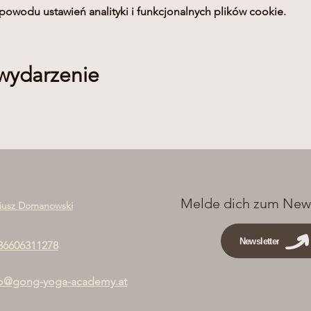
owodu ustawień analityki i funkcjonalnych plików cookie.
 wydarzenie
Melde dich zum News
iusz Domanowski
Newsletter
36606311278
fo@gong-yoga-academy.at