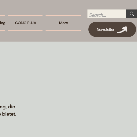
log
GONG PUJA
More
Newsletter
ng, die
bietet,