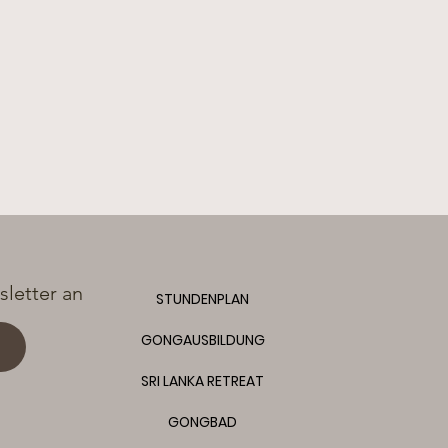
letter an
STUNDENPLAN
GONGAUSBILDUNG
SRI LANKA RETREAT
GONGBAD