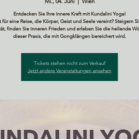
Mi., 04. Juni
  |  
Wien
Entdecken Sie Ihre innere Kraft mit Kundalini Yoga!
t für eine Reise, die Körper, Geist und Seele vereint? Steigern Si
ität, finden Sie inneren Frieden und erleben Sie die heilende W
dieser Praxis, die mit Gongklängen bereichert wird.
Tickets stehen nicht zum Verkauf
Jetzt andere Veranstaltungen ansehen