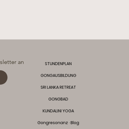
letter an
STUNDENPLAN
GONGAUSBILDUNG
SRI LANKA RETREAT
GONGBAD
KUNDALINI YOGA
Gongresonanz · Blog