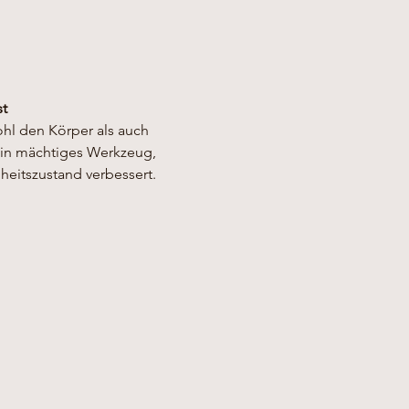
st
ohl den Körper als auch 
ein mächtiges Werkzeug, 
eitszustand verbessert.