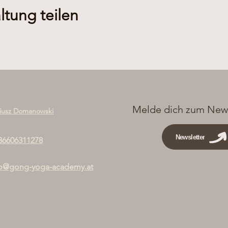
ltung teilen
Melde dich zum News
iusz Domanowski
Newsletter
36606311278
fo@gong-yoga-academy.at