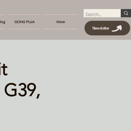
log
GONG PUJA
More
Newsletter
t
 G39,