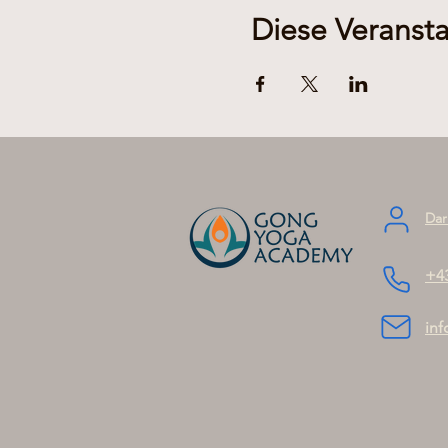
Diese Veransta
Dar
+4
in