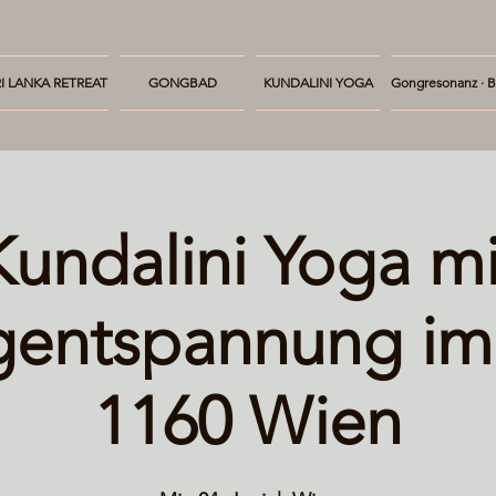
I LANKA RETREAT
GONGBAD
KUNDALINI YOGA
Gongresonanz · B
Kundalini Yoga mi
entspannung im
1160 Wien