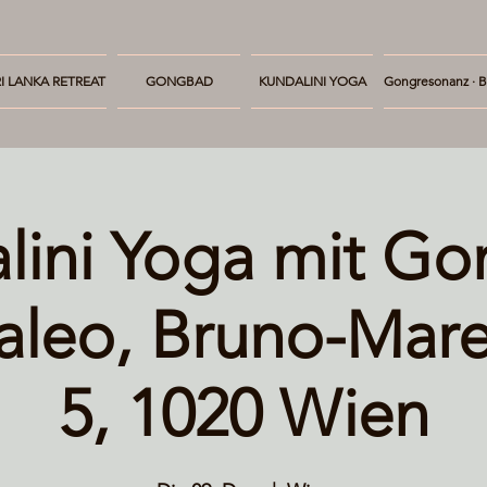
I LANKA RETREAT
GONGBAD
KUNDALINI YOGA
Gongresonanz · B
lini Yoga mit G
aleo, Bruno-Mare
5, 1020 Wien