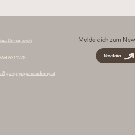
Melde dich zum News
iusz Domanowski
Newsletter
36606311278
fo@gong-yoga-academy.at