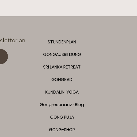
letter an
STUNDENPLAN
GONGAUSBILDUNG
SRI LANKA RETREAT
GONGBAD
KUNDALINI YOGA
Gongresonanz · Blog
GONG PUJA
GONG-SHOP