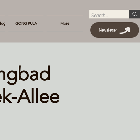
log
GONG PUJA
More
Newsletter
ongbad
k-Allee