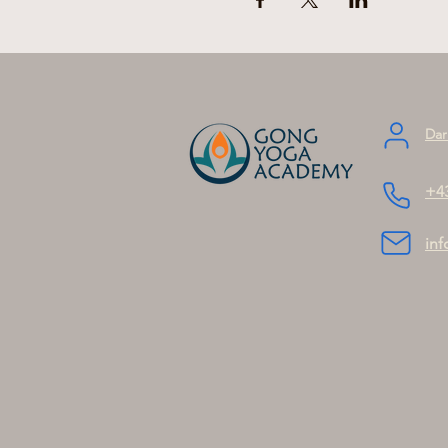
Dar
+4
in