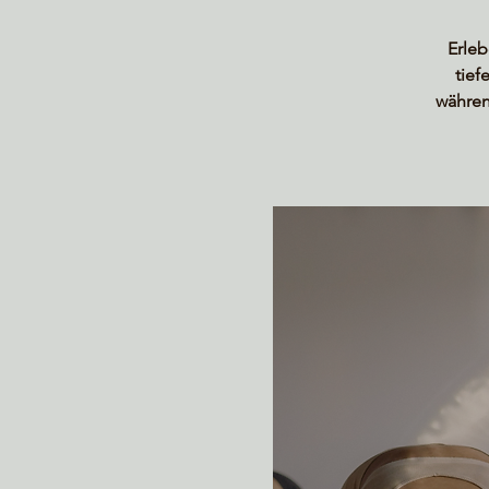
Erleb
tief
währen