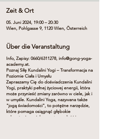
Zeit & Ort
05. Juni 2024, 19:00 – 20:30
Wien, Pohlgasse 9, 1120 Wien, Österreich
Über die Veranstaltung
Info, Zapisy: 0660/6311278, info@gong-yoga-
academy.at.
Poznaj Siłę Kundalini Yogi – Transformacja na
Poziomie Ciała i Umysłu
Zapraszamy Cię do doświadczenia Kundalini
Yogi, praktyki pełnej życiowej energii, która
może przynieść zmiany zarówno w ciele, jak i
w umyśle. Kundalini Yoga, nazywana także
"jogą świadomości", to potężne narzędzie,
które pomaga osiągnąć głębokie
odprężenie, zwiększa wytrzymałość i
poprawia ogólny stan zdrowia.
Co zyskasz uczestnicząc w naszych zajęciach?