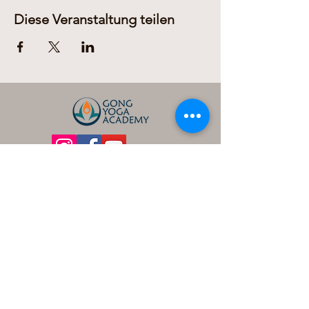
Poprawa elastyczności i siły
Redukcja stresu i lęków
Diese Veranstaltung teilen
Zwiększenie energii i witalności
Głębsze połączenie z samym sobą
Nasze zajęcia są zaprojektowane tak, aby
były dostępne dla każdego, niezależnie od
poziomu doświadczenia. Każda sesja to
podróż, która zaczyna się od rozgrzewki,
przechodzi przez serię asan i kriy, a kończy
głęboką relaksacją i medytacją.
Zapraszamy do zapisów!
Odkryj, jak Kundalini Yoga może odmienić
Twoje życie. Dołącz do nas już dzisiaj, aby
zacząć czerpać korzyści z tej niezwykłej
praktyki.
Dariusz Domanowski
Nie czekaj – miejsce na macie czeka właśnie
na Ciebie!
Zajecia prowadzone po polsku!
+436606311278