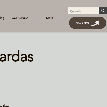
log
GONG PUJA
More
Newsletter
ardas
e Ihre