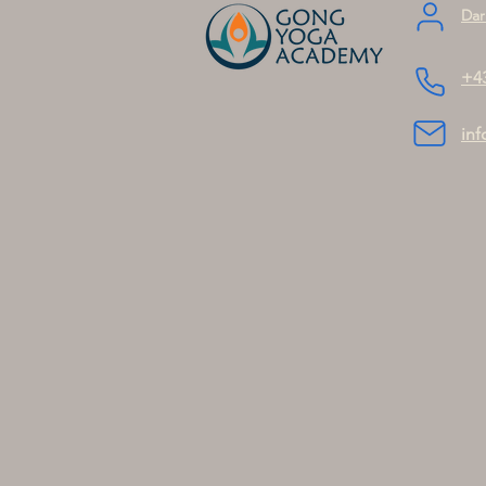
Dar
+4
in