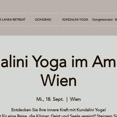
I LANKA RETREAT
GONGBAD
KUNDALINI YOGA
Gongresonanz · B
alini Yoga im Am
Wien
Mi., 18. Sept.
  |  
Wien
Entdecken Sie Ihre innere Kraft mit Kundalini Yoga!
t für eine Reise, die Körper, Geist und Seele vereint? Steigern Si