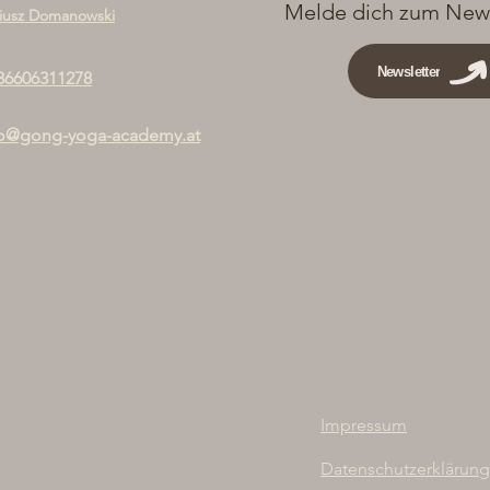
Melde dich zum News
iusz Domanowski
Newsletter
36606311278
fo@gong-yoga-academy.at
Impressum
Datenschutzerklärung