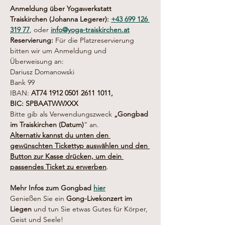
Anmeldung über Yogawerkstatt 
Traiskirchen (Johanna Legerer): 
+43 
699 126 
319 77
, oder 
info@yoga-traiskirchen.at
Reservierung: 
Für die Platzreservierung 
bitten wir um Anmeldung und 
Überweisung an: 
Dariusz Domanowski 
Bank 99 
IBAN: 
AT74 1912 0501 2611 1011, 
BIC: SPBAATWWXXX
Bitte gib als Verwendungszweck 
„Gongbad 
im Traiskirchen (Datum)
“ an.
Alternativ kannst du unten den 
gewünschten Tickettyp auswählen und den 
Button zur Kasse drücken, um dein 
passendes Ticket zu erwerben
.
Mehr Infos zum Gongbad 
hier
Genießen Sie ein 
Gong-Livekonzert im 
Liegen
 und tun Sie etwas Gutes für Körper, 
Geist und Seele!