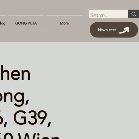
log
GONG PUJA
More
Newsletter
chen
ong,
6, G39,