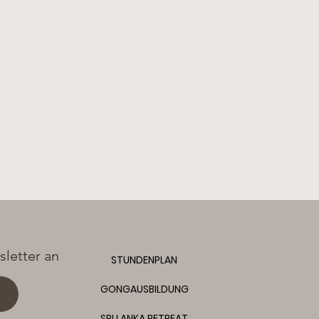
letter an
STUNDENPLAN
GONGAUSBILDUNG
SRI LANKA RETREAT