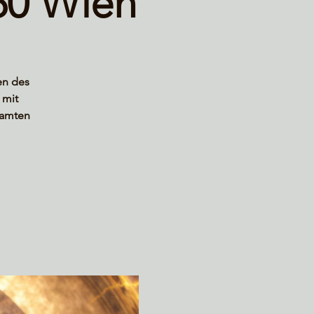
60 Wien
en des
 mit
samten