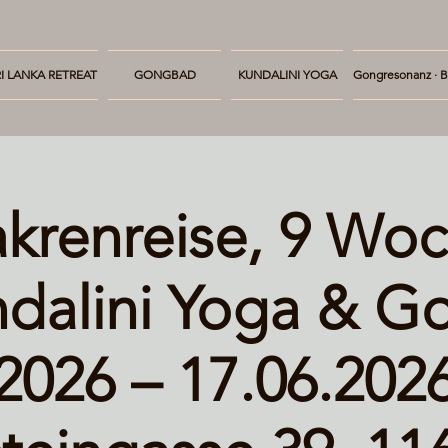
I LANKA RETREAT
GONGBAD
KUNDALINI YOGA
Gongresonanz · B
krenreise, 9 Wo
dalini Yoga & G
2026 – 17.06.202