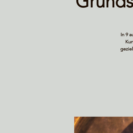
Grunds
In 9 
Kun
gezie