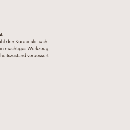
st
ohl den Körper als auch 
ein mächtiges Werkzeug, 
eitszustand verbessert.