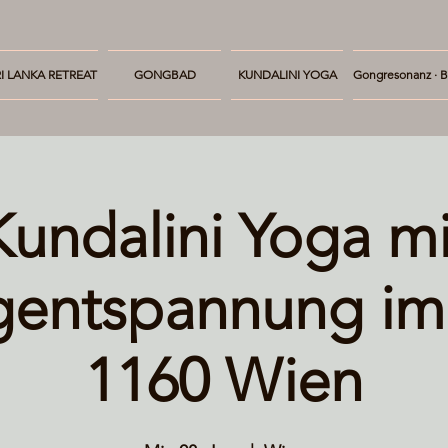
I LANKA RETREAT
GONGBAD
KUNDALINI YOGA
Gongresonanz · B
Kundalini Yoga mi
entspannung im
1160 Wien