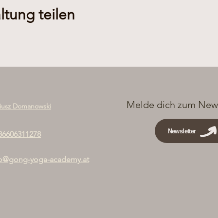
ltung teilen
Melde dich zum News
iusz Domanowski
Newsletter
36606311278
fo@gong-yoga-academy.at