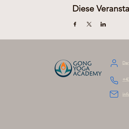
Diese Veransta
Dar
+4
in