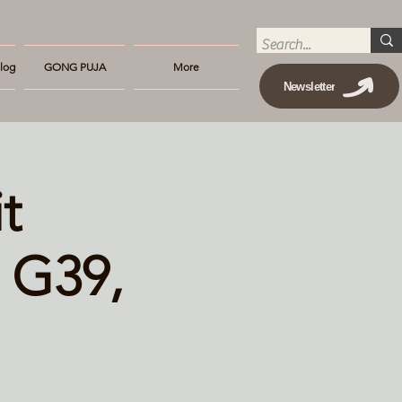
log
GONG PUJA
More
Newsletter
t
 G39,