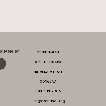
letter an
STUNDENPLAN
GONGAUSBILDUNG
SRI LANKA RETREAT
GONGBAD
KUNDALINI YOGA
Gongresonanz · Blog