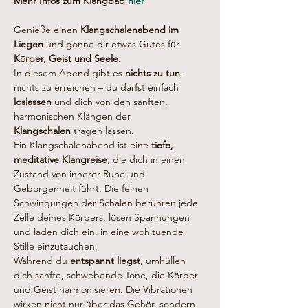
Mehr Infos zum Klangbad 
hier
Genieße einen 
Klangschalenabend im 
Liegen
 und gönne dir etwas Gutes für 
Körper, Geist und Seele
.
In diesem Abend gibt es 
nichts zu tun
, 
nichts zu erreichen – du darfst einfach 
loslassen
 und dich von den sanften, 
harmonischen Klängen der 
Klangschalen
 tragen lassen.
Ein Klangschalenabend ist eine 
tiefe, 
meditative Klangreise
, die dich in einen 
Zustand von innerer Ruhe und 
Geborgenheit führt. Die feinen 
Schwingungen der Schalen berühren jede 
Zelle deines Körpers, lösen Spannungen 
und laden dich ein, in eine wohltuende 
Stille einzutauchen.
Während du 
entspannt liegst
, umhüllen 
dich sanfte, schwebende Töne, die Körper 
und Geist harmonisieren. Die Vibrationen 
wirken nicht nur über das Gehör, sondern 