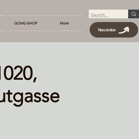
GONG-SHOP
More
Newsletter
020,
utgasse