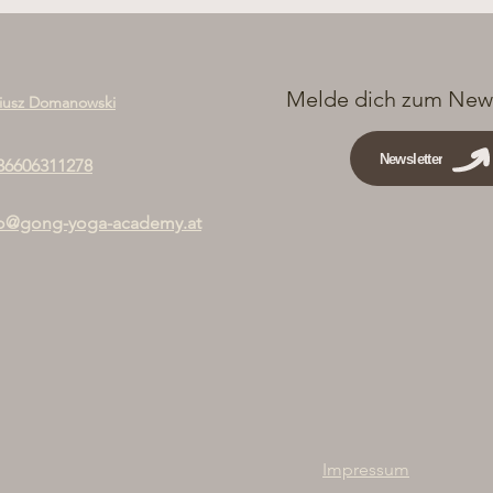
Melde dich zum News
iusz Domanowski
Newsletter
36606311278
fo@gong-yoga-academy.at
Impressum