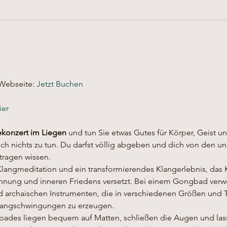
ebseite: 
Jetzt Buchen
ier
konzert im Liegen
 und tun Sie etwas Gutes für Körper, Geist u
h nichts zu tun. Du darfst völlig abgeben und dich von den uni
tragen wissen.
Klangmeditation und ein transformierendes Klangerlebnis, das K
annung und inneren Friedens versetzt. Bei einem Gongbad ver
d archaischen Instrumenten, die in verschiedenen Größen und 
Klangschwingungen zu erzeugen.
ades liegen bequem auf Matten, schließen die Augen und lass