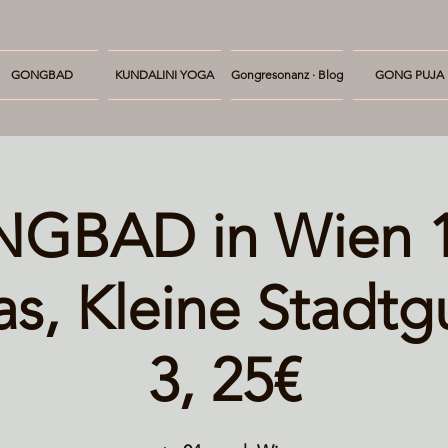
GONGBAD
KUNDALINI YOGA
Gongresonanz · Blog
GONG PUJA
GBAD in Wien 1
s, Kleine Stadtg
3, 25€