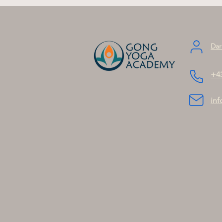
Dar
+4
in