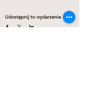
Udostępnij to wydarzenie
Dariusz Domanowski
+436606311278