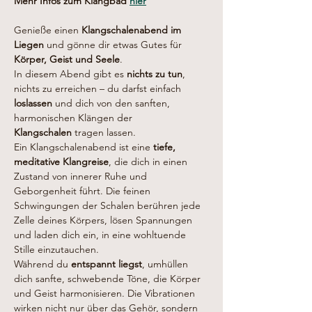
Mehr Infos zum Klangbad 
hier
Genieße einen 
Klangschalenabend im 
Liegen
 und gönne dir etwas Gutes für 
Körper, Geist und Seele
.
In diesem Abend gibt es 
nichts zu tun
, 
nichts zu erreichen – du darfst einfach 
loslassen
 und dich von den sanften, 
harmonischen Klängen der 
Klangschalen
 tragen lassen.
Ein Klangschalenabend ist eine 
tiefe, 
meditative Klangreise
, die dich in einen 
Zustand von innerer Ruhe und 
Geborgenheit führt. Die feinen 
Schwingungen der Schalen berühren jede 
Zelle deines Körpers, lösen Spannungen 
und laden dich ein, in eine wohltuende 
Stille einzutauchen.
Während du 
entspannt liegst
, umhüllen 
dich sanfte, schwebende Töne, die Körper 
und Geist harmonisieren. Die Vibrationen 
wirken nicht nur über das Gehör, sondern 